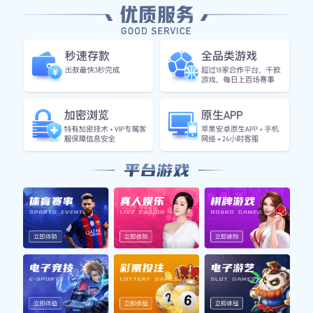
核心功能
⚡
闪电比分
毫秒级延迟推送，进球、红黄牌、点球等关键事件实时
弹窗提醒，绝不漏掉任何精彩瞬间。