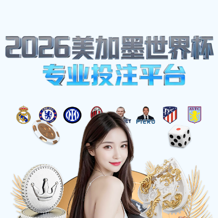
火星体育
火星体育
高清直播
实时比分赛事追踪
火星体育是24直播网旗下的专业体育直播平台，为
您提供足球、篮球、网球等全方位赛事。支持高清
1080P画中画观看，实时数据推送，让您快人一步
掌握比赛动态。
立即体验
查看赛程