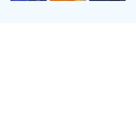
📺
高清直播
提供1080P/60帧高清流媒体，支持画中画模式，多信号
源切换，让观赛体验丝滑顺畅。
📊
深度数据