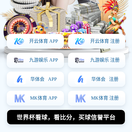
●
无需注册，即刻体验部分高清赛事直播